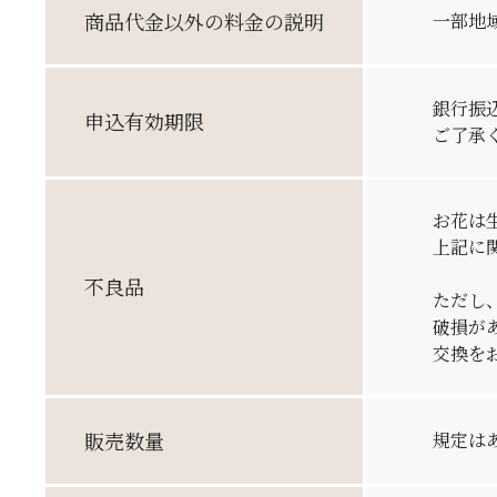
商品代金
以外の
料金の説明
一部地
銀行振
申込
有効期限
ご了承
お花は
上記に
不良品
ただし
破損が
交換を
販売数量
規定は