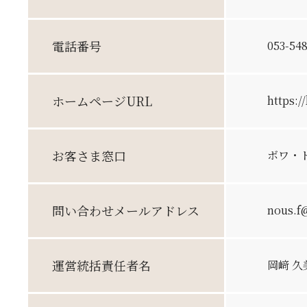
電話番号
053-54
ホームページ
URL
https:/
お客さま
窓口
ボワ・
問い合わせ
メールアドレス
nous.f
運営統括
責任者名
岡﨑 久