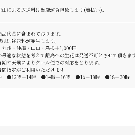
理由による返送料は当店が負担致します(着払い)。
商品代金に含まれております。
域は別途送料が発生します。
九州・沖縄・山口・島根＋1,000円
の最適な状態を考えて離島への生花は発送不可とさせて頂きま
時期や天候によりクール便での対応をとります。
時間指定がご利用いただけます
 ●12時－14時 ●14時－16時 ●16－18時 ●18－20時 