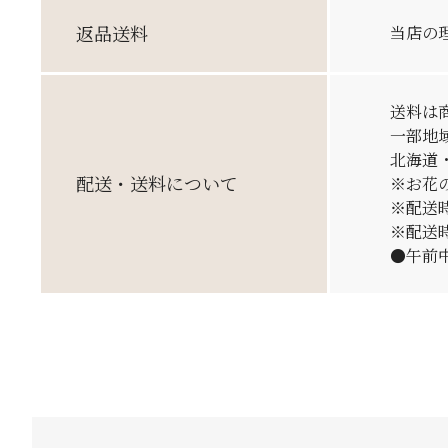
返品送料
当店の
送料は
一部地
北海道・
配送・送料
について
※お花
※配送
※配送
●午前中