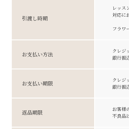
レッス
対応に
引渡し
時期
フラワ
クレジッ
お支払い
方法
銀行振
クレジ
お支払い
期限
銀行振
お客様
返品期限
不良品